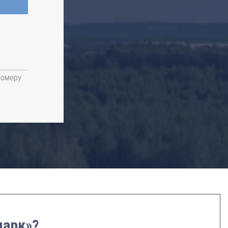
номеру
парк»?