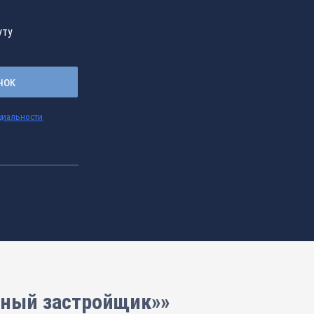
уту
нок
циальности
нный застройщик»»