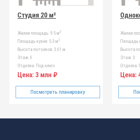
Студия 20 м²
Одноко
2
Жилая площадь:
9.5 м
Жилая пл
2
Площадь кухни:
5.3 м
Площадь к
Высота потолков:
2.61 м
Высота п
Этаж:
6
Этаж:
2
Отделка:
Под ключ
Отделка:
Цена:
3 млн ₽
Цена:
4
Посмотреть планировку
По