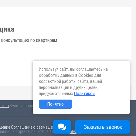
щика
 консультацию по квартирам
Используя сайт, вы соглашаетесь на
обработку данных в Cookies для
корректной работы сайта, вашей
персонализации и других целей,
предусмотренных
Политикой
Понятно
sk.ru
Купить квартиру в новом жилом комплексе «Волга парк» от «ПАО
Заказать звонок
шение
Соглашение о размещении
ции на портале, пишите на эл.почту
content@novostroy-gid.ru