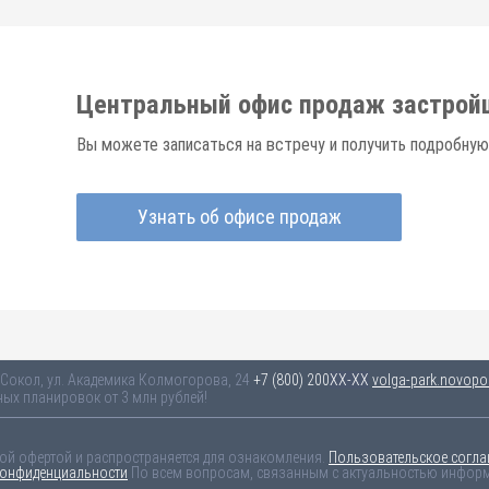
Центральный офис продаж застрой
Вы можете записаться на встречу и получить подробную
Узнать об офисе продаж
 Сокол, ул. Академика Колмогорова, 24
+7 (800) 200-33-52
volga-park.novopoi
ых планировок от 3 млн рублей!
ной офертой и распространяется для ознакомления.
Пользовательское согла
конфиденциальности
По всем вопросам, связанным с актуальностью информа