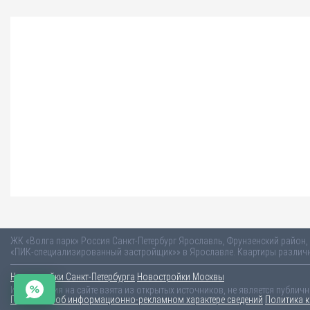
ЖК «Волга парк»
Россия
Санкт-Петербург
Ярославль, Фрунзенский район,
«ПИК-специализированный застройщик»» в Ярославле. Квартиры различн
Новостройки Санкт-Петербурга
Новостройки Москвы
Информация на сайте взята из открытых источников, не является публич
Пояснение об информационно-рекламном характере сведений
Политика 