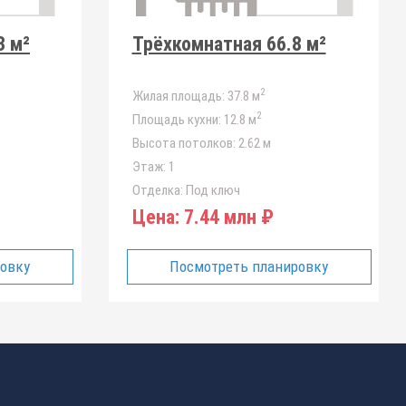
3 м²
Трёхкомнатная 66.8 м²
2
Жилая площадь:
37.8 м
2
Площадь кухни:
12.8 м
Высота потолков:
2.62 м
Этаж:
1
Отделка:
Под ключ
Цена:
7.44 млн ₽
ровку
Посмотреть планировку