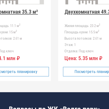
мнатная 35.3 м²
Двухкомнатная 49.
2
2
ощадь:
11.1 м
Жилая площадь:
23.2 м
2
2
ухни:
15 м
Площадь кухни:
15.5 м
отолков:
2.61 м
Высота потолков:
2.61 м
Этаж:
1
Под ключ
Отделка:
Под ключ
.1 млн ₽
Цена:
5.35 млн ₽
смотреть планировку
Посмотреть плани