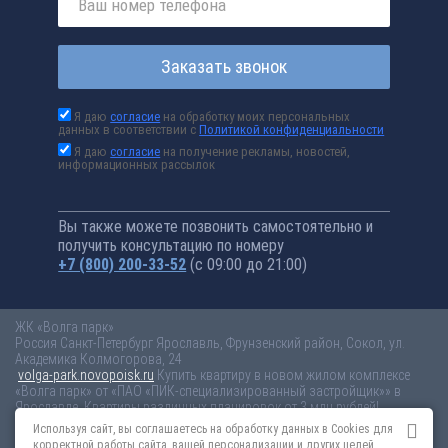
Заказать звонок
Я даю
согласие
на обработку моих персональных
данных в соответствии с
Политикой конфиденциальности
Я даю
согласие
на получение рекламы, новостей,
информационных рассылок
Вы также можете позвонить самостоятельно и
получить консультацию по номеру
+7 (800) 200-33-52
(с 09:00 до 21:00)
ЖК «Волга парк»
Россия
Санкт-Петербург
Ярославль, Фрунзенский район, Сокол, ул.
Академика Колмогорова, 24
volga-park.novopoisk.ru
Купить квартиру в новом жилом комплексе
«Волга парк» от «ПАО «ПИК-специализированный застройщик»» в
Ярославле. Квартиры различных планировок от 3 млн рублей!
Используя сайт, вы соглашаетесь на обработку данных в Cookies для
Новостройки Санкт-Петербурга
Новостройки Москвы
корректной работы сайта, вашей персонализации и других целей,