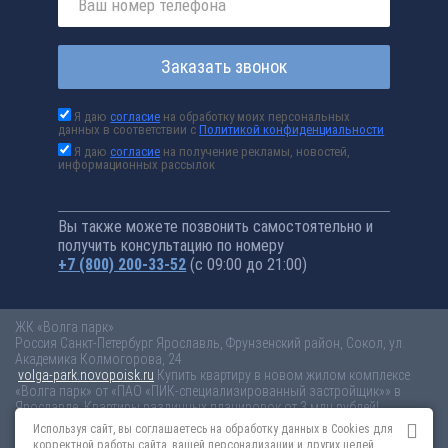
Заказать звонок
Я даю
согласие
на обработку моих персональных
данных в соответствии с
Политикой конфиденциальности
Я даю
согласие
на получение рекламы, новостей,
информационных рассылок
Вы также можете позвонить самостоятельно и
получить консультацию по номеру
+7 (800) 200-33-52
(с 09:00 до 21:00)
ЖК «Волга парк»
Россия
Санкт-Петербург
Ярославль, Фрунзенский район, Сокол, ул.
Академика Колмогорова, 24
volga-park.novopoisk.ru
Купить квартиру в новом жилом комплексе
«Волга парк» от «ПАО «ПИК-специализированный застройщик»» в
Ярославле. Квартиры различных планировок от 3 млн рублей!
Используя сайт, вы соглашаетесь на обработку данных в Cookies для
Новостройки Санкт-Петербурга
Новостройки Москвы
корректной работы сайта, вашей персонализации и других целей,