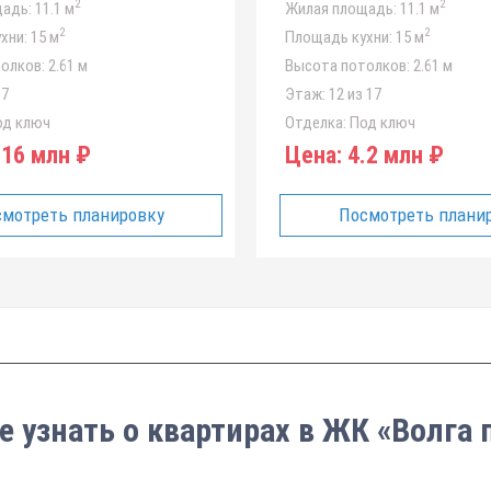
2
2
адь:
11.1 м
Жилая площадь:
11.1 м
2
2
хни:
15 м
Площадь кухни:
15 м
олков:
2.61 м
Высота потолков:
2.61 м
17
Этаж:
12 из 17
д ключ
Отделка:
Под ключ
16 млн ₽
Цена:
4.2 млн ₽
мотреть планировку
Посмотреть плани
е узнать о квартирах в ЖК «Волга 