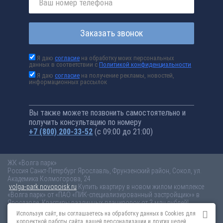
Заказать звонок
Я даю
согласие
на обработку моих персональных
данных в соответствии с
Политикой конфиденциальности
Я даю
согласие
на получение рекламы, новостей,
информационных рассылок
Вы также можете позвонить самостоятельно и
получить консультацию по номеру
+7 (800) 200-33-52
(с 09:00 до 21:00)
ЖК «Волга парк»
Россия
Санкт-Петербург
Ярославль, Фрунзенский район, Сокол, ул.
Академика Колмогорова, 24
volga-park.novopoisk.ru
Купить квартиру в новом жилом комплексе
«Волга парк» от «ПАО «ПИК-специализированный застройщик»» в
Ярославле. Квартиры различных планировок от 3 млн рублей!
Используя сайт, вы соглашаетесь на обработку данных в Cookies для
Новостройки Санкт-Петербурга
Новостройки Москвы
корректной работы сайта, вашей персонализации и других целей,