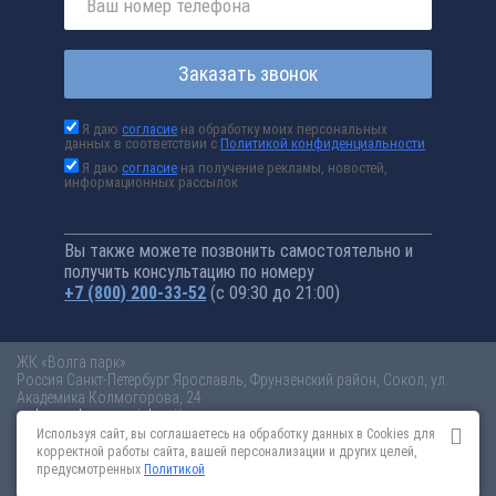
Заказать звонок
Я даю
согласие
на обработку моих персональных
данных в соответствии с
Политикой конфиденциальности
Я даю
согласие
на получение рекламы, новостей,
информационных рассылок
Вы также можете позвонить самостоятельно и
получить консультацию по номеру
+7 (800) 200-33-52
(с 09:30 до 21:00)
ЖК «Волга парк»
Россия
Санкт-Петербург
Ярославль, Фрунзенский район, Сокол, ул.
Академика Колмогорова, 24
volga-park.novopoisk.ru
Купить квартиру в новом жилом комплексе
«Волга парк» от «ПАО «ПИК-специализированный застройщик»» в
Используя сайт, вы соглашаетесь на обработку данных в Cookies для
Ярославле. Квартиры различных планировок от 3 млн рублей!
корректной работы сайта, вашей персонализации и других целей,
предусмотренных
Политикой
Новостройки Санкт-Петербурга
Новостройки Москвы