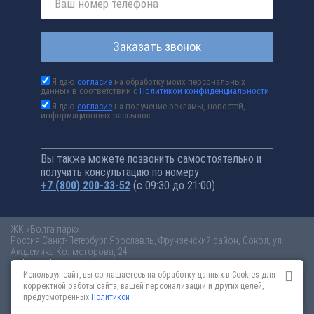
Заказать звонок
Я даю
согласие
на обработку моих персональных
данных в соответствии с
Политикой конфиденциальности
Я даю
согласие
на получение рекламы, новостей,
информационных рассылок
Вы также можете позвонить самостоятельно и
получить консультацию по номеру
+7 (800) 200-33-52
(с 09:30 до 21:00)
ЖК «Волга парк»
Россия
Санкт-Петербург
Ярославль, Фрунзенский район, Сокол, ул.
Академика Колмогорова, 24
volga-park.novopoisk.ru
Купить квартиру в новом жилом комплексе
«Волга парк» от «ПАО «ПИК-специализированный застройщик»» в
Используя сайт, вы соглашаетесь на обработку данных в Cookies для
Ярославле. Квартиры различных планировок от 3 млн рублей!
корректной работы сайта, вашей персонализации и других целей,
предусмотренных
Политикой
Новостройки Санкт-Петербурга
Новостройки Москвы