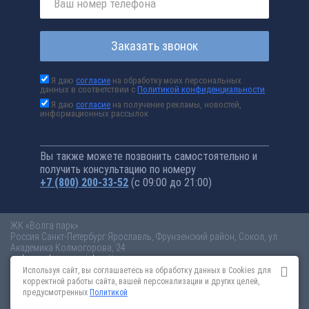
Заказать звонок
Я даю
согласие
на обработку моих персональных
данных в соответствии с
Политикой конфиденциальности
Я даю
согласие
на получение рекламы, новостей,
информационных рассылок
Вы также можете позвонить самостоятельно и
получить консультацию по номеру
+7 (800) 200-33-52
(с 09:00 до 21:00)
ЖК «Волга парк»
Россия
Санкт-Петербург
Ярославль, Фрунзенский район, Сокол, ул.
Академика Колмогорова, 24
volga-park.novopoisk.ru
Купить квартиру в новом жилом комплексе
«Волга парк» от «ПАО «ПИК-специализированный застройщик»» в
Используя сайт, вы соглашаетесь на обработку данных в Cookies для
Ярославле. Квартиры различных планировок от 3 млн рублей!
корректной работы сайта, вашей персонализации и других целей,
предусмотренных
Политикой
Новостройки Санкт-Петербурга
Новостройки Москвы