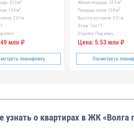
2
2
адь:
23.3 м
Жилая площадь:
23.3 м
2
2
хни:
15.8 м
Площадь кухни:
15.8 м
олков:
2.61 м
Высота потолков:
2.61 м
17
Этаж:
7 из 17
д ключ
Отделка:
Под ключ
49 млн ₽
Цена:
5.53 млн ₽
мотреть планировку
Посмотреть плани
е узнать о квартирах в ЖК «Волга 