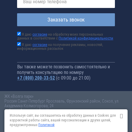
Заказать звонок
Я даю
согласие
на обработку моих персональных
данных в соответствии с
Политикой конфиденциальности
Я даю
согласие
на получение рекламы, новостей,
информационных рассылок
Вы также можете позвонить самостоятельно и
получить консультацию по номеру
+7 (800) 200-33-52
(с 09:00 до 21:00)
ЖК «Волга парк»
Россия
Санкт-Петербург
Ярославль, Фрунзенский район, Сокол, ул.
Академика Колмогорова, 24
volga-park.novopoisk.ru
Купить квартиру в новом жилом комплексе
«Волга парк» от «ПАО «ПИК-специализированный застройщик»» в
Используя сайт, вы соглашаетесь на обработку данных в Cookies для
Ярославле. Квартиры различных планировок от 3 млн рублей!
корректной работы сайта, вашей персонализации и других целей,
предусмотренных
Политикой
Новостройки Санкт-Петербурга
Новостройки Москвы