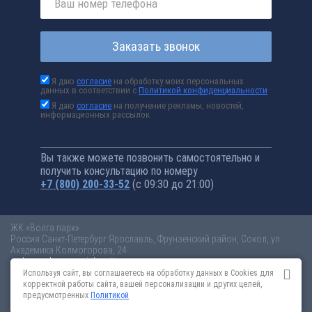
Заказать звонок
Я даю
согласие
на обработку моих персональных
данных в соответствии с
Политикой конфиденциальности
Я даю
согласие
на получение рекламы, новостей,
информационных рассылок
Вы также можете позвонить самостоятельно и
получить консультацию по номеру
+7 (800) 200-33-52
(с 09:30 до 21:00)
ЖК «Волга парк»
Россия
Санкт-Петербург
Ярославль, Фрунзенский район, Сокол, ул.
Академика Колмогорова, 24
volga-park.novopoisk.ru
Купить квартиру в новом жилом комплексе
«Волга парк» от «ПАО «ПИК-специализированный застройщик»» в
Используя сайт, вы соглашаетесь на обработку данных в Cookies для
Ярославле. Квартиры различных планировок от 3 млн рублей!
корректной работы сайта, вашей персонализации и других целей,
предусмотренных
Политикой
Новостройки Санкт-Петербурга
Новостройки Москвы