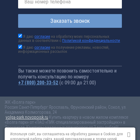
Заказать звонок
Я даю
согласие
на обработку моих персональных
данных в соответствии с
Политикой конфиденциальности
Я даю
согласие
на получение рекламы, новостей,
информационных рассылок
Вы также можете позвонить самостоятельно и
получить консультацию по номеру
+7 (800) 200-33-52
(с 09:00 до 21:00)
ЖК «Волга парк»
Россия
Санкт-Петербург
Ярославль, Фрунзенский район, Сокол, ул.
Академика Колмогорова, 24
volga-park.novopoisk.ru
Купить квартиру в новом жилом комплексе
«Волга парк» от «ПАО «ПИК-специализированный застройщик»» в
Ярославле. Квартиры различных планировок от 3 млн рублей!
Используя сайт, вы соглашаетесь на обработку данных в Cookies для
Новостройки Санкт-Петербурга
Новостройки Москвы
корректной работы сайта, вашей персонализации и других целей,