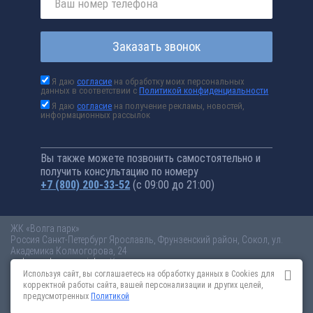
Заказать звонок
Я даю
согласие
на обработку моих персональных
данных в соответствии с
Политикой конфиденциальности
Я даю
согласие
на получение рекламы, новостей,
информационных рассылок
Вы также можете позвонить самостоятельно и
получить консультацию по номеру
+7 (800) 200-33-52
(с 09:00 до 21:00)
ЖК «Волга парк»
Россия
Санкт-Петербург
Ярославль, Фрунзенский район, Сокол, ул.
Академика Колмогорова, 24
volga-park.novopoisk.ru
Купить квартиру в новом жилом комплексе
«Волга парк» от «ПАО «ПИК-специализированный застройщик»» в
Используя сайт, вы соглашаетесь на обработку данных в Cookies для
Ярославле. Квартиры различных планировок от 3 млн рублей!
корректной работы сайта, вашей персонализации и других целей,
предусмотренных
Политикой
Новостройки Санкт-Петербурга
Новостройки Москвы