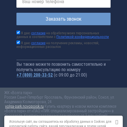
Заказать звонок
Я даю
согласие
на обработку моих персональных
данных в соответствии с
Политикой конфиденциальности
Я даю
согласие
на получение рекламы, новостей,
информационных рассылок
Вы также можете позвонить самостоятельно и
получить консультацию по номеру
+7 (800) 200-33-52
(с 09:00 до 21:00)
ЖК «Волга парк»
Россия
Санкт-Петербург
Ярославль, Фрунзенский район, Сокол, ул.
Академика Колмогорова, 24
volga-park.novopoisk.ru
Купить квартиру в новом жилом комплексе
«Волга парк» от «ПАО «ПИК-специализированный застройщик»» в
Ярославле. Квартиры различных планировок от 3 млн рублей!
Используя сайт, вы соглашаетесь на обработку данных в Cookies для
Новостройки Санкт-Петербурга
Новостройки Москвы
корректной работы сайта, вашей персонализации и других целей,